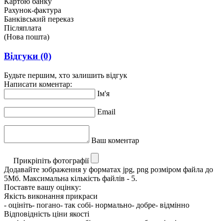
Картою банку
Рахунок-фактура
Банківський переказ
Післяплата
(Нова пошта)
Відгуки
(0)
Будьте першим, хто залишить відгук
Написати коментар:
Ім'я
Email
Ваш коментар
Прикріпіть фотографії
Додавайте зображення у форматах jpg, png розміром файла до
5Мб. Максимальна кількість файлів - 5.
Поставте вашу оцінку:
Якість виконання прикраси
- оцініть
- погано
- так собі
- нормально
- добре
- відмінно
Відповідність ціни якості