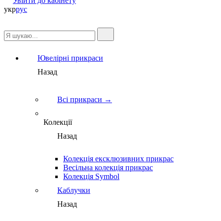
Увійти до кабінету
укр
рус
Ювелірні прикраси
Назад
Всі прикраси →
Колекції
Назад
Колекція ексклюзивних прикрас
Весільна колекція прикрас
Колекція Symbol
Каблучки
Назад