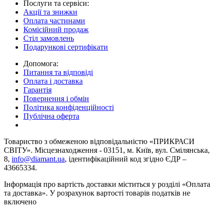
Послуги та сервіси:
Акції та знижки
Оплата частинами
Комісійний продаж
Стіл замовлень
Подарункові сертифікати
Допомога:
Питання та відповіді
Оплата і доставка
Гарантія
Повернення і обмін
Політика конфіденційності
Публічна оферта
Товариство з обмеженою вiдповiдальнiстю «ПРИКРАСИ
СВІТУ». Місцезнаходження - 03151, м. Київ, вул. Смілянська,
8,
info@diamant.ua
, ідентифікаційний код згідно ЄДР –
43665334.
Інформація про вартість доставки міститься у розділі «Оплата
та доставка». У розрахунок вартості товарів податків не
включено