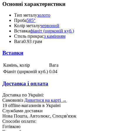
Основні характеристики
Тип металу
золото
Проба
585°
Колір металу
червоний
Вставка
фіаніт (цирконій куб.)
Стиль прикрас
з камінням
Вага
0.93 грам
Вставки
Камінь, колір
Вага
Фіаніт (цирконій куб.)
0.04
Доставка і оплата
Доставка по Україні:
Самовивіз
Дивитися на карті →
19 offline-магазинів в Україні
Службами доставки
Нова Пошта, Автолюкс, Спецзв'язок
Способи оплати:
Готівкою