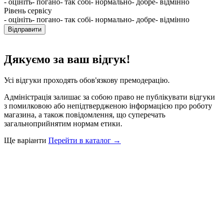
- оцініть
- погано
- так собі
- нормально
- добре
- відмінно
Рівень сервісу
- оцініть
- погано
- так собі
- нормально
- добре
- відмінно
Відправити
Дякуємо за ваш відгук!
Усі відгуки проходять обов'язкову премодерацію.
Адміністрація залишає за собою право не публікувати відгуки
з помилковою або непідтвердженою інформацією про роботу
магазина, а також повідомлення, що суперечать
загальноприйнятим нормам етики.
Ще варіанти
Перейти в каталог →