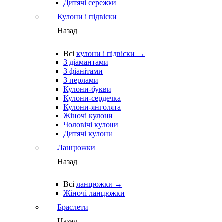
Дитячі сережки
Кулони і підвіски
Назад
Всі
кулони і підвіски →
З діамантами
З фіанітами
З перлами
Кулони-букви
Кулони-сердечка
Кулони-янголята
Жіночі кулони
Чоловічі кулони
Дитячі кулони
Ланцюжки
Назад
Всі
ланцюжки →
Жіночі ланцюжки
Браслети
Назад