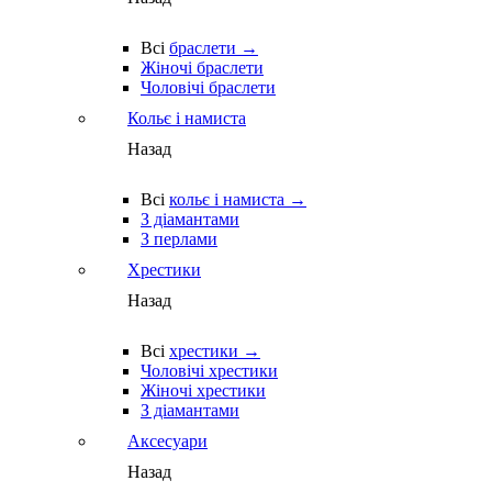
Всі
браслети →
Жіночі браслети
Чоловічі браслети
Кольє і намиста
Назад
Всі
кольє і намиста →
З діамантами
З перлами
Хрестики
Назад
Всі
хрестики →
Чоловічі хрестики
Жіночі хрестики
З діамантами
Аксесуари
Назад