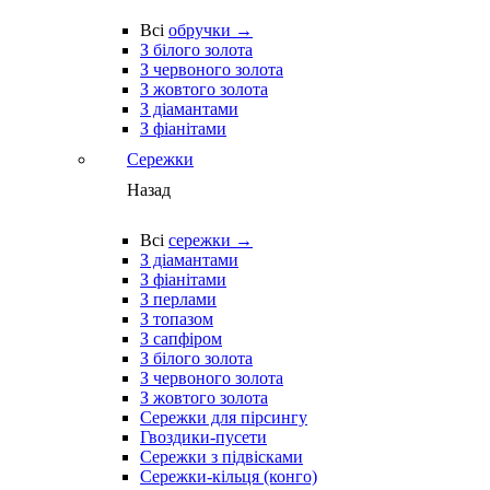
Всі
обручки →
З білого золота
З червоного золота
З жовтого золота
З діамантами
З фіанітами
Сережки
Назад
Всі
сережки →
З діамантами
З фіанітами
З перлами
З топазом
З сапфіром
З білого золота
З червоного золота
З жовтого золота
Сережки для пірсингу
Гвоздики-пусети
Сережки з підвісками
Сережки-кільця (конго)