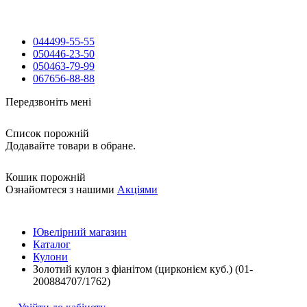
044
499-55-55
050
446-23-50
050
463-79-99
067
656-88-88
Передзвоніть мені
Список порожній
Додавайте товари в обране.
Кошик порожній
Ознайомтеся з нашими
Акціями
Ювелірний магазин
Каталог
Кулони
Золотий кулон з фіанітом (цирконієм куб.) (01-
200884707/1762)