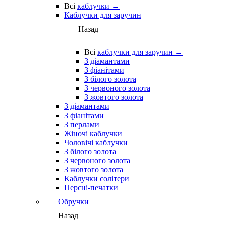
Всі
каблучки →
Каблучки для заручин
Назад
Всі
каблучки для заручин →
З діамантами
З фіанітами
З білого золота
З червоного золота
З жовтого золота
З діамантами
З фіанітами
З перлами
Жіночі каблучки
Чоловічі каблучки
З білого золота
З червоного золота
З жовтого золота
Каблучки солітери
Персні-печатки
Обручки
Назад