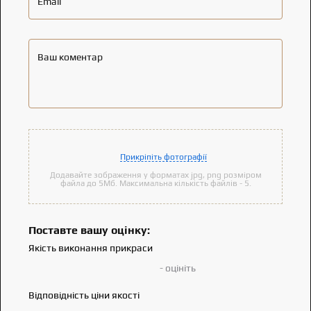
Email
Ваш коментар
Прикріпіть фотографії
Додавайте зображення у форматах jpg, png розміром
файла до 5Мб. Максимальна кількість файлів - 5.
Поставте вашу оцінку:
Якість виконання прикраси
- оцініть
Відповідність ціни якості