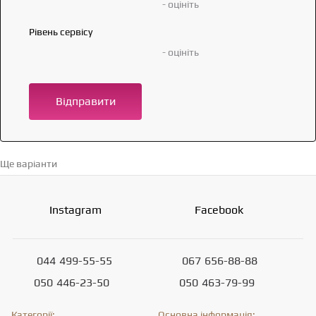
- оцініть
Рівень сервісу
- оцініть
Відправити
Ще варіанти
Перейти в каталог →
Instagram
Facebook
044
499-55-55
067
656-88-88
050
446-23-50
050
463-79-99
Категорії:
Основна інформація: