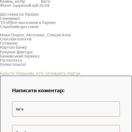
Камінь, колір
Вага
Фіаніт (цирконій куб.)
0.04
Доставка і оплата
Доставка по Україні:
Самовивіз
Дивитися на карті →
19 offline-магазинів в Україні
Службами доставки
Нова Пошта, Автолюкс, Спецзв'язок
Способи оплати:
Готівкою
Картою банку
Рахунок-фактура
Банківський переказ
Післяплата
(Нова пошта)
Відгуки
(0)
Будьте першим, хто залишить відгук
Написати коментар:
Ім'я