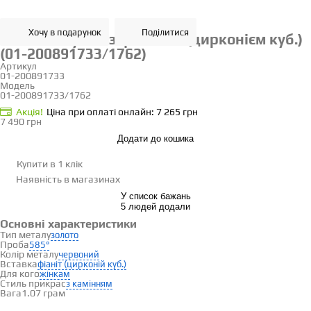
Хочу в подарунок
Поділитися
Золотий кулон з фіанітом (цирконієм куб.)
(01-200891733/1762)
Артикул
01-200891733
Модель
01-200891733/1762
Акцiя!
Ціна при оплаті онлайн: 7 265 грн
7 490 грн
Додати до кошика
Купити в 1 клік
Наявність
в магазинах
У список бажань
5 людей додали
Основні характеристики
Тип металу
золото
Проба
585°
Колір металу
червоний
Вставка
фіаніт (цирконій куб.)
Для кого
жінкам
Стиль прикрас
з камінням
Вага
1.07 грам
Вставки