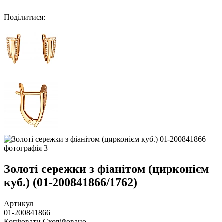
Поділитися
:
Золоті сережки з фіанітом (цирконієм
куб.) (01-200841866/1762)
Артикул
01-200841866
Копіювати
Скопійовано