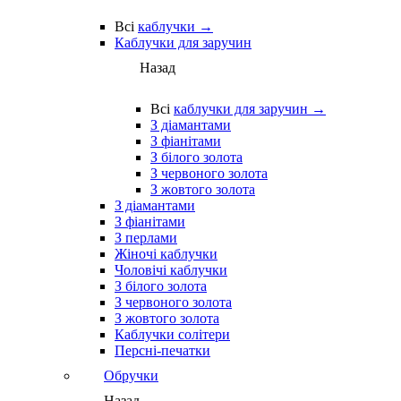
Всі
каблучки →
Каблучки для заручин
Назад
Всі
каблучки для заручин →
З діамантами
З фіанітами
З білого золота
З червоного золота
З жовтого золота
З діамантами
З фіанітами
З перлами
Жіночі каблучки
Чоловічі каблучки
З білого золота
З червоного золота
З жовтого золота
Каблучки солітери
Персні-печатки
Обручки
Назад