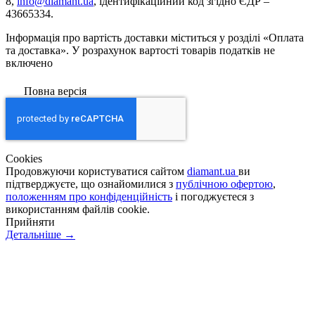
8,
info@diamant.ua
, ідентифікаційний код згідно ЄДР –
43665334.
Інформація про вартість доставки міститься у розділі «Оплата
та доставка». У розрахунок вартості товарів податків не
включено
Повна версія
Сookies
Продовжуючи користуватися сайтом
diamant.ua
ви
підтверджуєте, що ознайомилися з
публічною офертою
,
положенням про конфіденційність
і погоджуєтеся з
використанням файлів cookie.
Прийняти
Детальніше →