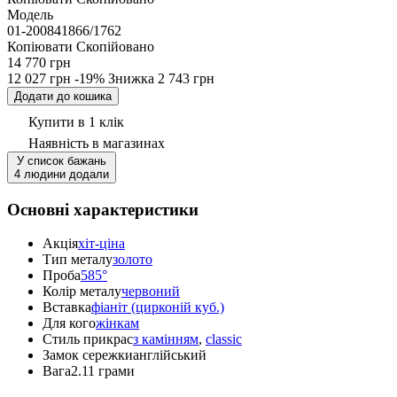
Модель
01-200841866/1762
Копіювати
Скопійовано
14 770 грн
12 027 грн
-19%
Знижка
2 743 грн
Додати до кошика
Купити в 1 клік
Наявність
в магазинах
У список бажань
4 людини додали
Основні характеристики
Акція
хіт-ціна
Тип металу
золото
Проба
585°
Колір металу
червоний
Вставка
фіаніт (цирконій куб.)
Для кого
жінкам
Стиль прикрас
з камінням
,
classic
Замок сережки
англійський
Вага
2.11 грами