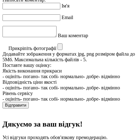
Ім'я
Email
Ваш коментар
Прикріпіть фотографії
Додавайте зображення у форматах jpg, png розміром файла до
5Мб. Максимальна кількість файлів - 5.
Поставте вашу оцінку:
Якість виконання прикраси
- оцініть
- погано
- так собі
- нормально
- добре
- відмінно
Відповідність ціни якості
- оцініть
- погано
- так собі
- нормально
- добре
- відмінно
Рівень сервісу
- оцініть
- погано
- так собі
- нормально
- добре
- відмінно
Відправити
Дякуємо за ваш відгук!
Усі відгуки проходять обов'язкову премодерацію.