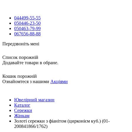
044
499-55-55
050
446-23-50
050
463-79-99
067
656-88-88
Передзвоніть мені
Список порожній
Додавайте товари в обране.
Кошик порожній
Ознайомтеся з нашими
Акціями
Ювелірний магазин
Каталог
Сережки
Жінкам
Золоті сережки з фіанітом (цирконієм куб.) (01-
200841866/1762)