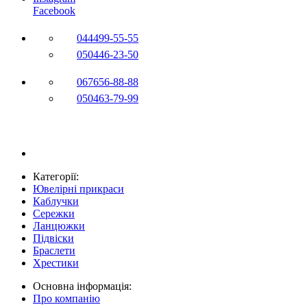
Facebook
044
499-55-55
050
446-23-50
067
656-88-88
050
463-79-99
Категорії:
Ювелірні прикраси
Каблучки
Сережки
Ланцюжки
Підвіски
Браслети
Хрестики
Основна інформація:
Про компанію