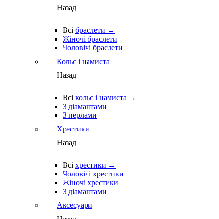
Назад
Всі
браслети →
Жіночі браслети
Чоловічі браслети
Кольє і намиста
Назад
Всі
кольє і намиста →
З діамантами
З перлами
Хрестики
Назад
Всі
хрестики →
Чоловічі хрестики
Жіночі хрестики
З діамантами
Аксесуари
Назад