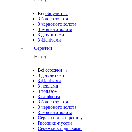
Всі
обручки →
З білого золота
З червоного золота
З жовтого золота
З діамантами
З фіанітами
Сережки
Назад
Всі
сережки →
З діамантами
З фіанітами
З перлами
З топазом
З сапфіром
З білого золота
З червоного золота
З жовтого золота
Сережки для пірсингу
Гвоздики-пусети
Сережки з підвісками