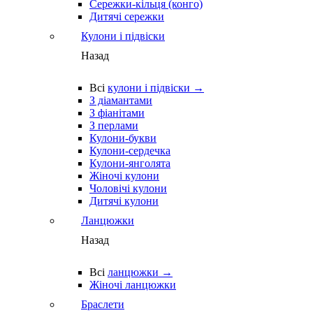
Сережки-кільця (конго)
Дитячі сережки
Кулони і підвіски
Назад
Всі
кулони і підвіски →
З діамантами
З фіанітами
З перлами
Кулони-букви
Кулони-сердечка
Кулони-янголята
Жіночі кулони
Чоловічі кулони
Дитячі кулони
Ланцюжки
Назад
Всі
ланцюжки →
Жіночі ланцюжки
Браслети