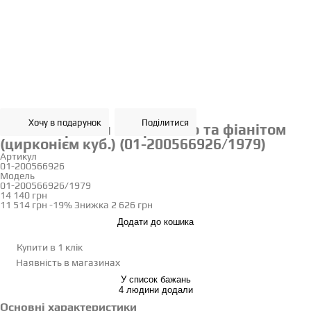
Хочу в подарунок
Поділитися
Золоті сережки з перлиною та фіанітом
(цирконієм куб.) (01-200566926/1979)
Артикул
01-200566926
Модель
01-200566926/1979
14 140 грн
11 514 грн
-19%
Знижка
2 626 грн
Додати до кошика
Купити в 1 клік
Наявність
в магазинах
У список бажань
4 людини додали
Основні характеристики