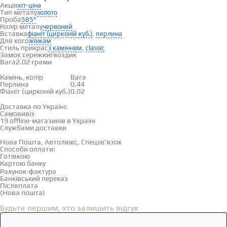
Акція
хіт-ціна
Тип металу
золото
Проба
585°
Колір металу
червоний
Вставка
,
фіаніт (цирконій куб.)
перлина
Для кого
жінкам
Стиль прикрас
,
з камінням
classic
Замок сережки
гвоздик
Вага
2.02 грами
Вставки
Камінь, колір
Вага
Перлина
0.44
Фіаніт (цирконій куб.)
0.02
Доставка і оплата
Доставка по Україні:
Самовивіз
Дивитися на карті →
19 offline-магазинів в Україні
Службами доставки
Нова Пошта, Автолюкс, Спецзв'язок
Способи оплати:
Готівкою
Картою банку
Рахунок-фактура
Банківський переказ
Післяплата
(Нова пошта)
Відгуки
(0)
Будьте першим, хто залишить відгук