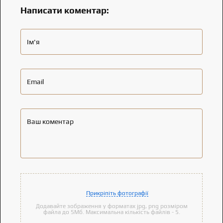
Написати коментар:
Ім'я
Email
Ваш коментар
Прикріпіть фотографії
Додавайте зображення у форматах jpg, png розміром
файла до 5Мб. Максимальна кількість файлів - 5.