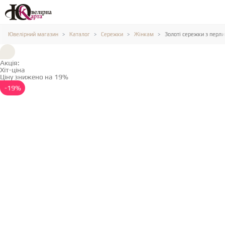
Ювелірний магазин
Каталог
Сережки
Жінкам
Золоті сережки з перли
Акція:
Хіт-ціна
Ціну знижено на 19%
Детальніше →
-19%