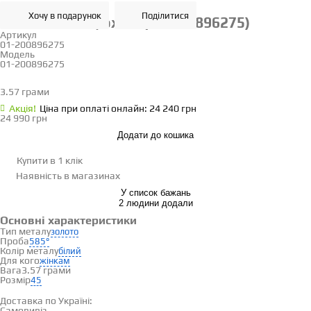
Хочу в подарунок
Поділитися
Золотий ланцюжок (01-200896275)
Артикул
01-200896275
Модель
01-200896275
45
3.57 грами
Визначити розмір
Акцiя!
Ціна при оплаті онлайн: 24 240 грн
24 990 грн
Додати до кошика
Купити в 1 клік
Наявність
в магазинах
У список бажань
2 людини додали
Основні характеристики
Тип металу
золото
Проба
585°
Колір металу
білий
Для кого
жінкам
Вага
3.57 грами
Розмір
45
Доставка і оплата
Доставка по Україні:
Самовивіз
Дивитися на карті →