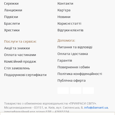
Сережки
Контакти
Ланцюжки
Кар'єра
Підвіски
Новини
Браслети
Корисні статті
Хрестики
Відгуки клієнтів
Допомога:
Послуги та сервіси:
Питання та відповіді
Акції та знижки
Оплата і доставка
Оплата частинами
Гарантія
Комісійний продаж
Повернення і обмін
Стіл замовлень
Політика конфіденційності
Подарункові сертифікати
Публічна оферта
Товариство з обмеженою вiдповiдальнiстю «ПРИКРАСИ СВІТУ».
Місцезнаходження - 03151, м. Київ, вул. Смілянська, 8,
info@diamant.ua
,
ідентифікаційний код згідно ЄДР – 43665334.