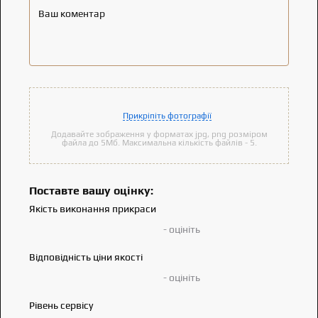
Ваш коментар
Прикріпіть фотографії
Додавайте зображення у форматах jpg, png розміром
файла до 5Мб. Максимальна кількість файлів - 5.
Поставте вашу оцінку:
Якість виконання прикраси
- оцініть
Відповідність ціни якості
- оцініть
Рівень сервісу