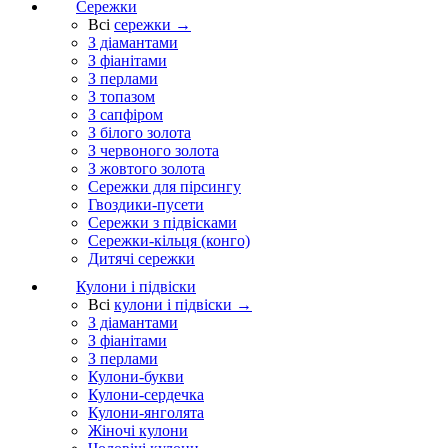
Сережки
Всі
сережки →
З діамантами
З фіанітами
З перлами
З топазом
З сапфіром
З білого золота
З червоного золота
З жовтого золота
Сережки для пірсингу
Гвоздики-пусети
Сережки з підвісками
Сережки-кільця (конго)
Дитячі сережки
Кулони і підвіски
Всі
кулони і підвіски →
З діамантами
З фіанітами
З перлами
Кулони-букви
Кулони-сердечка
Кулони-янголята
Жіночі кулони