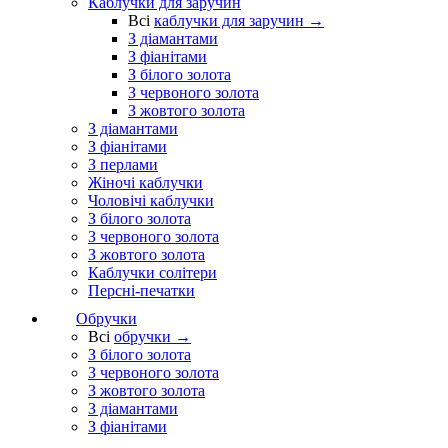
Каблучки для заручин
Всі
каблучки для заручин →
З діамантами
З фіанітами
З білого золота
З червоного золота
З жовтого золота
З діамантами
З фіанітами
З перлами
Жіночі каблучки
Чоловічі каблучки
З білого золота
З червоного золота
З жовтого золота
Каблучки солітери
Персні-печатки
Обручки
Всі
обручки →
З білого золота
З червоного золота
З жовтого золота
З діамантами
З фіанітами