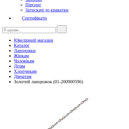
Пірсинг
Затискачі до краватки
Сертифікати
Ювелірний магазин
Каталог
Ланцюжки
Жінкам
Чоловікам
Дітям
Хлопчикам
Дівчатам
Золотий ланцюжок (01-200900596)