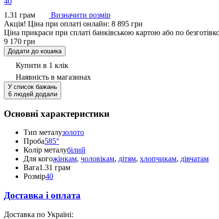
40
1.31 грам
Визначити розмір
Акцiя!
Ціна при оплаті онлайн: 8 895 грн
Ціна прикраси при сплаті банківською картою або по безготівк
9 170 грн
Додати до кошика
Купити в 1 клік
Наявність
в магазинах
У список бажань
6 людей додали
Основні характеристики
Тип металу
золото
Проба
585°
Колір металу
білий
Для кого
жінкам
,
чоловікам
,
дітям
,
хлопчикам
,
дівчатам
Вага
1.31 грам
Розмір
40
Доставка і оплата
Доставка по Україні: