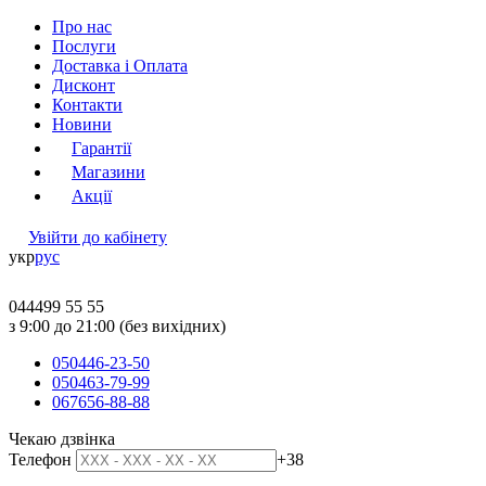
Про нас
Послуги
Доставка і Оплата
Дисконт
Контакти
Новини
Гарантії
Магазини
Акції
Увійти до кабінету
укр
рус
044
499 55 55
з 9:00 до 21:00 (без вихідних)
050
446-23-50
050
463-79-99
067
656-88-88
Чекаю дзвінка
Телефон
+38