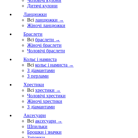
Чоловічі кулони
Дитячі кулони
Ланцюжки
Всі
ланцюжки →
Жіночі ланцюжки
Браслети
Всі
браслети →
Жіночі браслети
Чоловічі браслети
Кольє і намиста
Всі
кольє і намиста →
З діамантами
З перлами
Хрестики
Всі
хрестики →
Чоловічі хрестики
Жіночі хрестики
З діамантами
Аксесуари
Всі
аксесуари →
Шпильки
Брошки і значки
Запонки