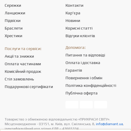
Сережки
Контакти
Ланцюжки
Кар'єра
Підвіски
Новини
Браслети
Корисні статті
Хрестики
Відгуки клієнтів
Допомога:
Послуги та сервіси:
Питання та відповіді
Акції та знижки
Оплата і доставка
Оплата частинами
Гарантія
Комісійний продаж
Повернення і обмін
Стіл замовлень
Політика конфіденційності
Подарункові сертифікати
Публічна оферта
Товариство з обмеженою вiдповiдальнiстю «ПРИКРАСИ СВІТУ».
Місцезнаходження - 03151, м. Київ, вул. Смілянська, 8,
info@diamant.ua
,
ідентифікаційний код згідно ЄДР – 43665334.