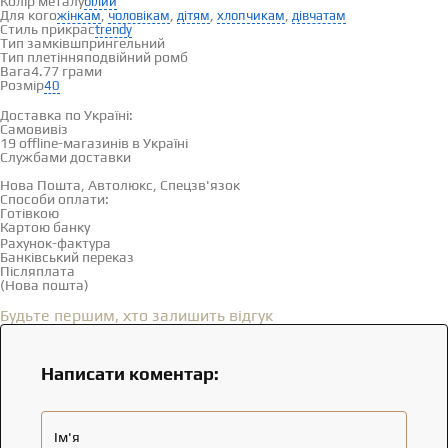
Колір металу
білий
Для кого
,
,
,
,
жінкам
чоловікам
дітям
хлопчикам
дівчатам
Стиль прикрас
trendy
Тип замків
шпрингельний
Тип плетіння
подвійний ромб
Вага
4.77 грами
Розмір
40
Доставка і оплата
Доставка по Україні:
Самовивіз
Дивитися на карті →
19 offline-магазинів в Україні
Службами доставки
Нова Пошта, Автолюкс, Спецзв'язок
Способи оплати:
Готівкою
Картою банку
Рахунок-фактура
Банківський переказ
Післяплата
(Нова пошта)
Відгуки
(0)
Будьте першим, хто залишить відгук
Написати коментар:
Ім'я