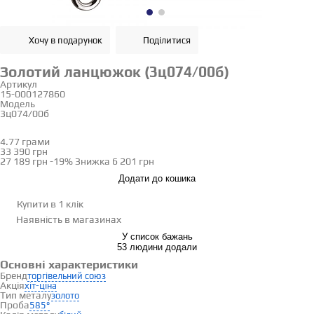
Хочу в подарунок
Поділитися
Золотий ланцюжок (3ц074/00б)
Артикул
15-000127860
Модель
3ц074/00б
40
45
4.77 грами
Визначити розмір
33 390 грн
27 189 грн
-19%
Знижка
6 201 грн
Додати до кошика
Купити в 1 клік
Наявність
в магазинах
У список бажань
53 людини додали
Основні характеристики
Бренд
торгівельний союз
Акція
хіт-ціна
Тип металу
золото
Проба
585°