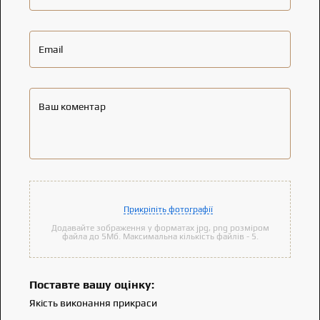
Email
Ваш коментар
Прикріпіть фотографії
Додавайте зображення у форматах jpg, png розміром
файла до 5Мб. Максимальна кількість файлів - 5.
Поставте вашу оцінку:
Якість виконання прикраси