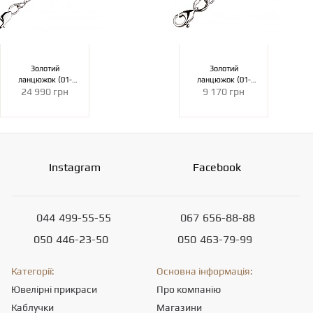
Золотий
Золотий
ланцюжок (01-
ланцюжок (01-
24 990 грн
9 170 грн
200896275)
200900596)
Instagram
Facebook
044
499-55-55
067
656-88-88
050
446-23-50
050
463-79-99
Категорії:
Основна інформація:
Ювелірні прикраси
Про компанію
Каблучки
Магазини