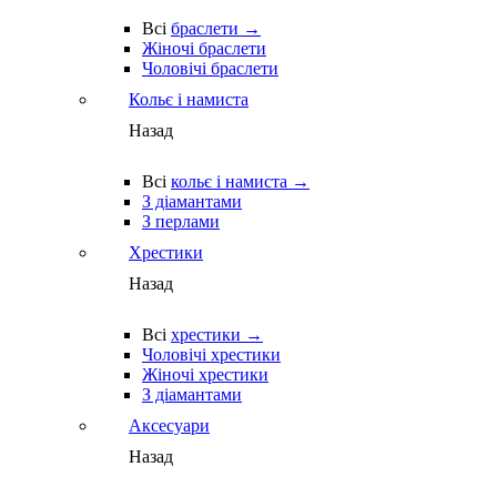
Всі
браслети →
Жіночі браслети
Чоловічі браслети
Кольє і намиста
Назад
Всі
кольє і намиста →
З діамантами
З перлами
Хрестики
Назад
Всі
хрестики →
Чоловічі хрестики
Жіночі хрестики
З діамантами
Аксесуари
Назад