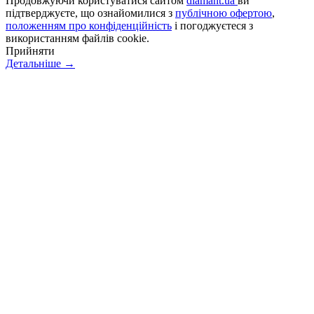
Продовжуючи користуватися сайтом
diamant.ua
ви
підтверджуєте, що ознайомилися з
публічною офертою
,
положенням про конфіденційність
і погоджуєтеся з
використанням файлів cookie.
Прийняти
Детальніше →