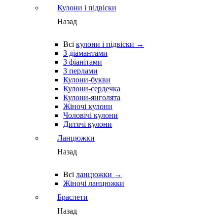
Кулони і підвіски
Назад
Всі
кулони і підвіски →
З діамантами
З фіанітами
З перлами
Кулони-букви
Кулони-сердечка
Кулони-янголята
Жіночі кулони
Чоловічі кулони
Дитячі кулони
Ланцюжки
Назад
Всі
ланцюжки →
Жіночі ланцюжки
Браслети
Назад