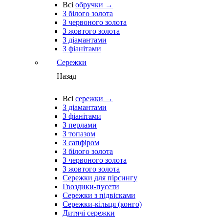
Всі
обручки →
З білого золота
З червоного золота
З жовтого золота
З діамантами
З фіанітами
Сережки
Назад
Всі
сережки →
З діамантами
З фіанітами
З перлами
З топазом
З сапфіром
З білого золота
З червоного золота
З жовтого золота
Сережки для пірсингу
Гвоздики-пусети
Сережки з підвісками
Сережки-кільця (конго)
Дитячі сережки