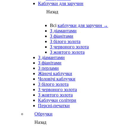
Каблучки для заручин
Назад
Всі
каблучки для заручин →
З діамантами
З фіанітами
З білого золота
З червоного золота
З жовтого золота
З діамантами
З фіанітами
З перлами
Жіночі каблучки
Чоловічі каблучки
З білого золота
З червоного золота
З жовтого золота
Каблучки солітери
Персні-печатки
Обручки
Назад