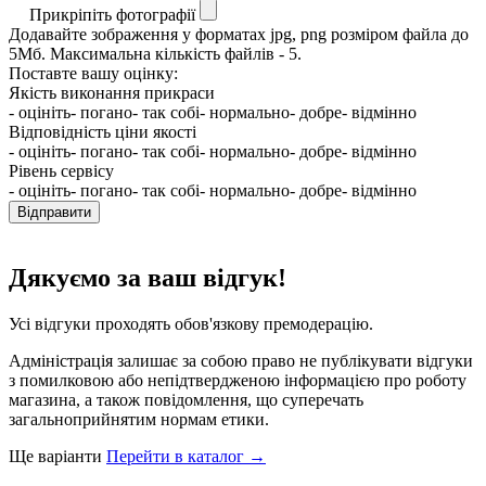
Прикріпіть фотографії
Додавайте зображення у форматах jpg, png розміром файла до
5Мб. Максимальна кількість файлів - 5.
Поставте вашу оцінку:
Якість виконання прикраси
- оцініть
- погано
- так собі
- нормально
- добре
- відмінно
Відповідність ціни якості
- оцініть
- погано
- так собі
- нормально
- добре
- відмінно
Рівень сервісу
- оцініть
- погано
- так собі
- нормально
- добре
- відмінно
Відправити
Дякуємо за ваш відгук!
Усі відгуки проходять обов'язкову премодерацію.
Адміністрація залишає за собою право не публікувати відгуки
з помилковою або непідтвердженою інформацією про роботу
магазина, а також повідомлення, що суперечать
загальноприйнятим нормам етики.
Ще варіанти
Перейти в каталог →