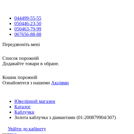
044
499-55-55
050
446-23-50
050
463-79-99
067
656-88-88
Передзвоніть мені
Список порожній
Додавайте товари в обране.
Кошик порожній
Ознайомтеся з нашими
Акціями
Ювелірний магазин
Каталог
Каблучки
Золота каблучка з діамантами (01-200879904/307)
Увійти до кабінету