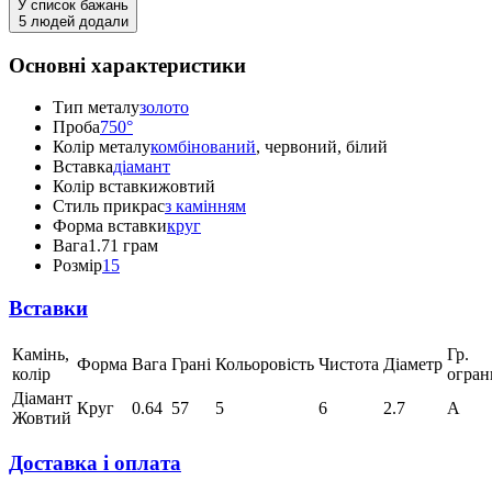
У список бажань
5 людей додали
Основні характеристики
Тип металу
золото
Проба
750°
Колір металу
комбінований
, червоний, білий
Вставка
діамант
Колір вставки
жовтий
Стиль прикрас
з камінням
Форма вставки
круг
Вага
1.71 грам
Розмір
15
Вставки
Камінь,
Гр.
Форма
Вага
Грані
Кольоровість
Чистота
Діаметр
колір
огран
Діамант
Круг
0.64
57
5
6
2.7
А
Жовтий
Доставка і оплата