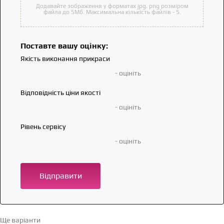
Додавайте зображення у форматах jpg, png розміром
файла до 5Мб. Максимальна кількість файлів - 5.
Поставте вашу оцінку:
Якість виконання прикраси
- оцініть
Відповідність ціни якості
- оцініть
Рівень сервісу
- оцініть
Відправити
Ще варіанти
Перейти в каталог →