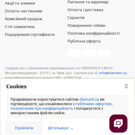
Питання та відповіді
Акції та знижки
Оплата і доставка
Оплата частинами
Гарантія
Комісійний продаж
Повернення і обмін
Стіл замовлень
Політика конфіденційності
Подарункові сертифікати
Публічна оферта
Товариство з обмеженою вiдповiдальнiстю «ПРИКРАСИ СВІТУ».
Місцезнаходження - 03151, м. Київ, вул. Смілянська, 8,
info@diamant.ua
,
ідентифікаційний код згідно ЄДР – 43665334.
Інформація про вартість доставки міститься у розділі «Оплата та
Сookies
доставка». У розрахунок вартості товарів податків не включено
Продовжуючи користуватися сайтом
diamant.ua
ви
Повна версія
підтверджуєте, що ознайомилися з
публічною офертою
,
положенням про конфіденційність
і погоджуєтеся з
використанням файлів cookie.
Прийняти
Детальніше →