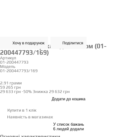
Хочу в подарунок
Поділитися
Золота каблучка з діамантом (01-
200447793/169)
Артикул
01-200447793
Модель
01-200447793/169
17.5
2.91 грами
Визначити розмір
59 265 грн
29 633 грн
-50%
Знижка
29 632 грн
Додати до кошика
Купити в 1 клік
Наявність
в магазинах
У список бажань
6 людей додали
Основні характеристики