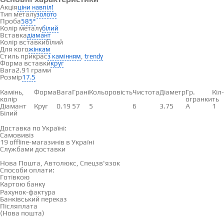
Акція
ціни навпіл!
Тип металу
золото
Проба
585°
Колір металу
білий
Вставка
діамант
Колір вставки
білий
Для кого
жінкам
Стиль прикрас
,
з камінням
trendy
Форма вставки
круг
Вага
2.91 грами
Розмір
17.5
Вставки
Камінь,
Форма
Вага
Грані
Кольоровість
Чистота
Діаметр
Гр.
Кіл-
колір
огранки
ть
Діамант
Круг
0.19
57
5
6
3.75
А
1
Білий
Доставка і оплата
Доставка по Україні:
Самовивіз
Дивитися на карті →
19 offline-магазинів в Україні
Службами доставки
Нова Пошта, Автолюкс, Спецзв'язок
Способи оплати:
Готівкою
Картою банку
Рахунок-фактура
Банківський переказ
Післяплата
(Нова пошта)
Відгуки
(0)