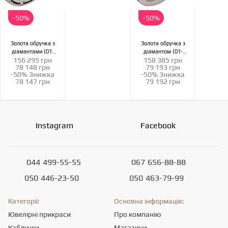
-50%
-50%
Золота обручка з
Золота обручка з
діамантами (01-
діамантом (01-
156 295 грн
158 385 грн
200838302)
200805900)
78 148 грн
79 193 грн
-50%
Знижка
-50%
Знижка
78 147 грн
79 192 грн
Instagram
Facebook
044
499-55-55
067
656-88-88
050
446-23-50
050
463-79-99
Категорії:
Основна інформація:
Ювелірні прикраси
Про компанію
Каблучки
Магазини