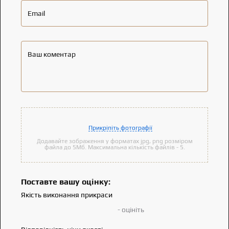
Email
Ваш коментар
Прикріпіть фотографії
Додавайте зображення у форматах jpg, png розміром
файла до 5Мб. Максимальна кількість файлів - 5.
Поставте вашу оцінку:
Якість виконання прикраси
- оцініть