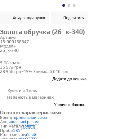
Хочу в подарунок
Поділитися
Золота обручка (2б_к-340)
Артикул
15-000158647
Модель
2б_к-340
20
5.08 грам
Визначити розмір
35 572 грн
28 956 грн
-19%
Знижка
6 616 грн
Додати до кошика
Купити в 1 клік
Наявність
в магазинах
У список бажань
Основні характеристики
Бренд
торгівельний союз
Акція
щасливі разом
Тип металу
золото
Проба
585°
Колір металу
білий