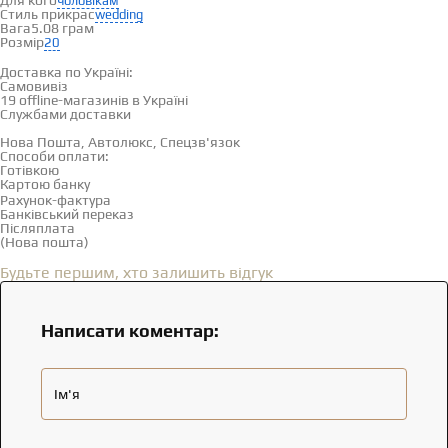
Для кого
чоловікам
Стиль прикрас
wedding
Вага
5.08 грам
Розмір
20
Доставка і оплата
Доставка по Україні:
Самовивіз
Дивитися на карті →
19 offline-магазинів в Україні
Службами доставки
Нова Пошта, Автолюкс, Спецзв'язок
Способи оплати:
Готівкою
Картою банку
Рахунок-фактура
Банківський переказ
Післяплата
(Нова пошта)
Відгуки
(0)
Будьте першим, хто залишить відгук
Написати коментар:
Ім'я