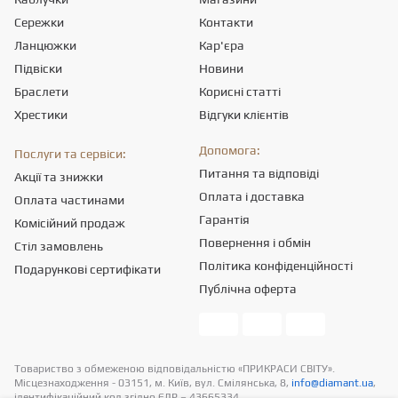
Сережки
Контакти
Ланцюжки
Кар'єра
Підвіски
Новини
Браслети
Корисні статті
Хрестики
Відгуки клієнтів
Допомога:
Послуги та сервіси:
Питання та відповіді
Акції та знижки
Оплата і доставка
Оплата частинами
Гарантія
Комісійний продаж
Повернення і обмін
Стіл замовлень
Політика конфіденційності
Подарункові сертифікати
Публічна оферта
Товариство з обмеженою вiдповiдальнiстю «ПРИКРАСИ СВІТУ».
Місцезнаходження - 03151, м. Київ, вул. Смілянська, 8,
info@diamant.ua
,
ідентифікаційний код згідно ЄДР – 43665334.