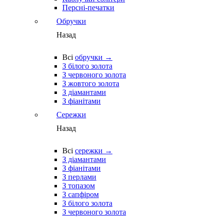
Персні-печатки
Обручки
Назад
Всі
обручки →
З білого золота
З червоного золота
З жовтого золота
З діамантами
З фіанітами
Сережки
Назад
Всі
сережки →
З діамантами
З фіанітами
З перлами
З топазом
З сапфіром
З білого золота
З червоного золота