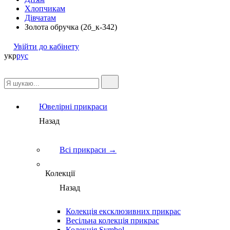
Хлопчикам
Дівчатам
Золота обручка (2б_к-342)
Увійти до кабінету
укр
рус
Ювелірні прикраси
Назад
Всі прикраси →
Колекції
Назад
Колекція ексклюзивних прикрас
Весільна колекція прикрас
Колекція Symbol