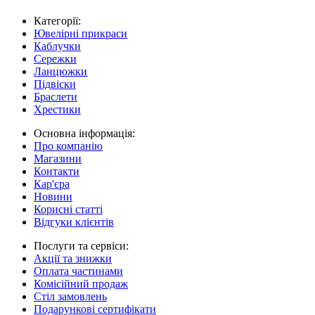
Категорії:
Ювелірні прикраси
Каблучки
Сережки
Ланцюжки
Підвіски
Браслети
Хрестики
Основна інформація:
Про компанію
Магазини
Контакти
Кар'єра
Новини
Корисні статті
Відгуки клієнтів
Послуги та сервіси:
Акції та знижки
Оплата частинами
Комісійний продаж
Стіл замовлень
Подарункові сертифікати