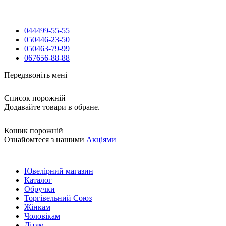
044
499-55-55
050
446-23-50
050
463-79-99
067
656-88-88
Передзвоніть мені
Список порожній
Додавайте товари в обране.
Кошик порожній
Ознайомтеся з нашими
Акціями
Ювелірний магазин
Каталог
Обручки
Торгівельний Союз
Жінкам
Чоловікам
Дітям