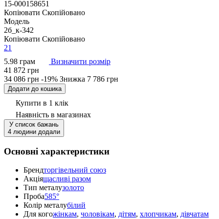
15-000158651
Копіювати
Скопійовано
Модель
2б_к-342
Копіювати
Скопійовано
21
5.98 грам
Визначити розмір
41 872 грн
34 086 грн
-19%
Знижка
7 786 грн
Додати до кошика
Купити в 1 клік
Наявність
в магазинах
У список бажань
4 людини додали
Основні характеристики
Бренд
торгівельний союз
Акція
щасливі разом
Тип металу
золото
Проба
585°
Колір металу
білий
Для кого
жінкам
,
чоловікам
,
дітям
,
хлопчикам
,
дівчатам