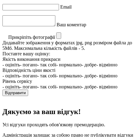
Email
Ваш коментар
Прикріпіть фотографії
Додавайте зображення у форматах jpg, png розміром файла до
5Мб. Максимальна кількість файлів - 5.
Поставте вашу оцінку:
Якість виконання прикраси
- оцініть
- погано
- так собі
- нормально
- добре
- відмінно
Відповідність ціни якості
- оцініть
- погано
- так собі
- нормально
- добре
- відмінно
Рівень сервісу
- оцініть
- погано
- так собі
- нормально
- добре
- відмінно
Відправити
Дякуємо за ваш відгук!
Усі відгуки проходять обов'язкову премодерацію.
Адміністрація залишає за собою право не публікувати відгуки