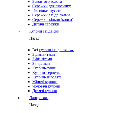
З жовтого золота
Сережки для пірсингу
Гвоздики-пусети
Сережки з підвісками
Сережки-кільця (конго)
Дитячі сережки
Кулони і підвіски
Назад
Всі
кулони і підвіски →
З діамантами
З фіанітами
З перлами
Кулони-букви
Кулони-сердечка
Кулони-янголята
Жіночі кулони
Чоловічі кулони
Дитячі кулони
Ланцюжки
Назад