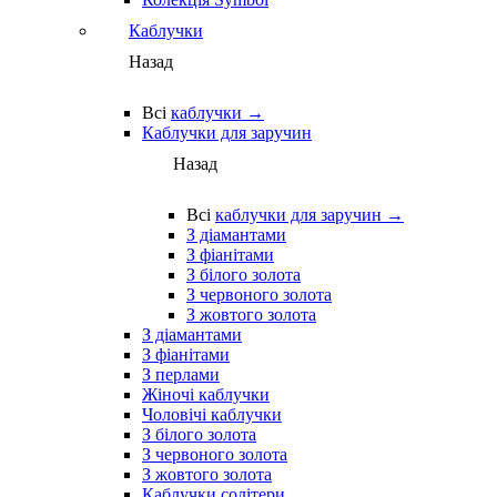
Каблучки
Назад
Всі
каблучки →
Каблучки для заручин
Назад
Всі
каблучки для заручин →
З діамантами
З фіанітами
З білого золота
З червоного золота
З жовтого золота
З діамантами
З фіанітами
З перлами
Жіночі каблучки
Чоловічі каблучки
З білого золота
З червоного золота
З жовтого золота
Каблучки солітери