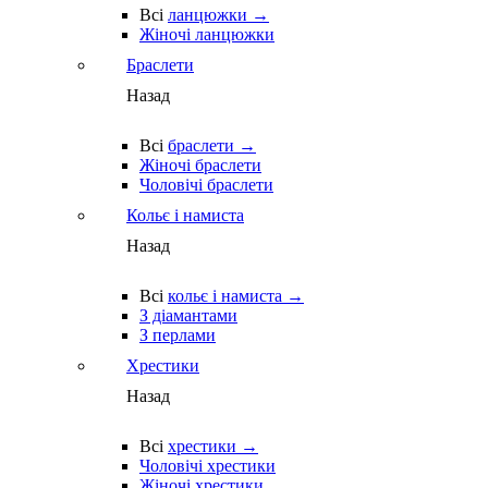
Всі
ланцюжки →
Жіночі ланцюжки
Браслети
Назад
Всі
браслети →
Жіночі браслети
Чоловічі браслети
Кольє і намиста
Назад
Всі
кольє і намиста →
З діамантами
З перлами
Хрестики
Назад
Всі
хрестики →
Чоловічі хрестики
Жіночі хрестики