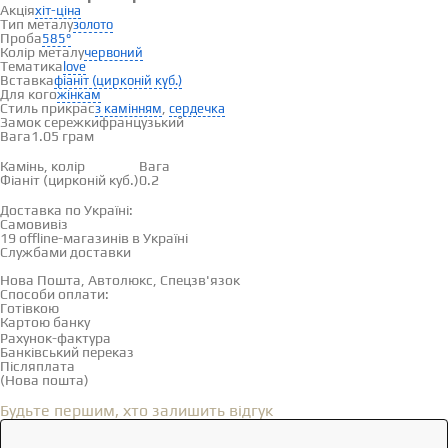
Акція
хіт-ціна
Тип металу
золото
Проба
585°
Колір металу
червоний
Тематика
love
Вставка
фіаніт (цирконій куб.)
Для кого
жінкам
Стиль прикрас
,
з камінням
сердечка
Замок сережки
французький
Вага
1.05 грам
Вставки
Камінь, колір
Вага
Фіаніт (цирконій куб.)
0.2
Доставка і оплата
Доставка по Україні:
Самовивіз
Дивитися на карті →
19 offline-магазинів в Україні
Службами доставки
Нова Пошта, Автолюкс, Спецзв'язок
Способи оплати:
Готівкою
Картою банку
Рахунок-фактура
Банківський переказ
Післяплата
(Нова пошта)
Відгуки
(0)
Будьте першим, хто залишить відгук