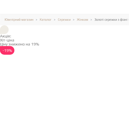
Ювелірний магазин
Каталог
Сережки
Жінкам
Золоті сережки з фіані
Акція:
Хіт-ціна
Ціну знижено на 19%
Детальніше →
-19%