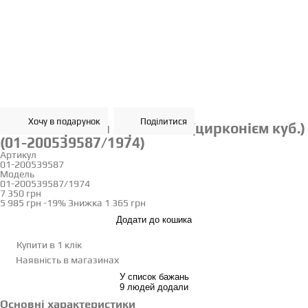
Хочу в подарунок
Поділитися
Золоті сережки з фіанітом (цирконієм куб.)
(01-200539587/1974)
Артикул
01-200539587
Модель
01-200539587/1974
7 350 грн
5 985 грн
-19%
Знижка
1 365 грн
Додати до кошика
Купити в 1 клік
Наявність
в магазинах
У список бажань
9 людей додали
Основні характеристики