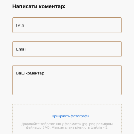
Написати коментар:
Ім'я
Email
Ваш коментар
Прикріпіть фотографії
Додавайте зображення у форматах jpg, png розміром
файла до 5Мб. Максимальна кількість файлів - 5.