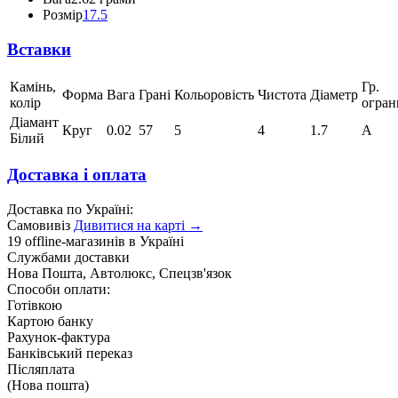
Розмір
17.5
Вставки
Камінь,
Гр.
Форма
Вага
Грані
Кольоровість
Чистота
Діаметр
колір
огран
Діамант
Круг
0.02
57
5
4
1.7
А
Білий
Доставка і оплата
Доставка по Україні:
Самовивіз
Дивитися на карті →
19 offline-магазинів в Україні
Службами доставки
Нова Пошта, Автолюкс, Спецзв'язок
Способи оплати:
Готівкою
Картою банку
Рахунок-фактура
Банківський переказ
Післяплата
(Нова пошта)