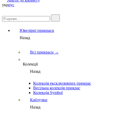
Увійти до кабінету
укр
рус
Ювелірні прикраси
Назад
Всі прикраси →
Колекції
Назад
Колекція ексклюзивних прикрас
Весільна колекція прикрас
Колекція Symbol
Каблучки
Назад