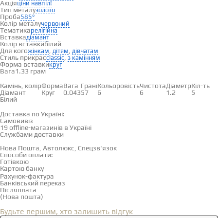
Акція
ціни навпіл!
Тип металу
золото
Проба
585°
Колір металу
червоний
Тематика
релігійна
Вставка
діамант
Колір вставки
білий
Для кого
,
,
жінкам
дітям
дівчатам
Стиль прикрас
,
classic
з камінням
Форма вставки
круг
Вага
1.33 грам
Вставки
Камінь, колір
Форма
Вага
Грані
Кольоровість
Чистота
Діаметр
Кіл-ть
Діамант
Круг
0.043
57
6
6
1.2
5
Білий
Доставка і оплата
Доставка по Україні:
Самовивіз
Дивитися на карті →
19 offline-магазинів в Україні
Службами доставки
Нова Пошта, Автолюкс, Спецзв'язок
Способи оплати:
Готівкою
Картою банку
Рахунок-фактура
Банківський переказ
Післяплата
(Нова пошта)
Відгуки
(0)
Будьте першим, хто залишить відгук