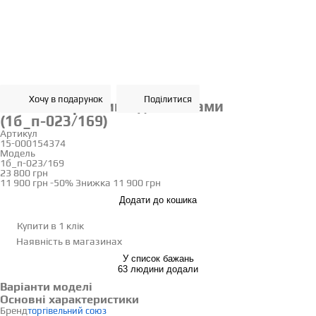
Хочу в подарунок
Поділитися
Золотий хрестик з діамантами
(1б_п-023/169)
Артикул
15-000154374
Модель
1б_п-023/169
23 800 грн
11 900 грн
-50%
Знижка
11 900 грн
Додати до кошика
Купити в 1 клік
Наявність
в магазинах
У список бажань
63 людини додали
Варіанти моделі
Основні характеристики
Бренд
торгівельний союз