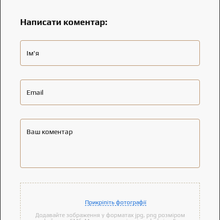
Написати коментар:
Ім'я
Email
Ваш коментар
Прикріпіть фотографії
Додавайте зображення у форматах jpg, png розміром