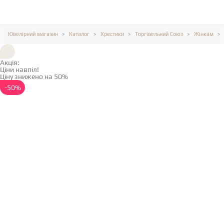
Ювелірний магазин
Каталог
Хрестики
Торгівельний Союз
Жінкам
Акція:
Ціни навпіл!
Ціну знижено на 50%
Детальніше →
-50%